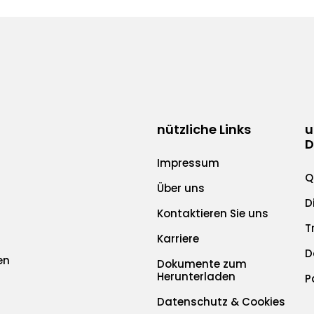
nützliche Links
u
D
Impressum
Q
Über uns
D
Kontaktieren Sie uns
T
Karriere
D
en
Dokumente zum
Herunterladen
P
Datenschutz & Cookies