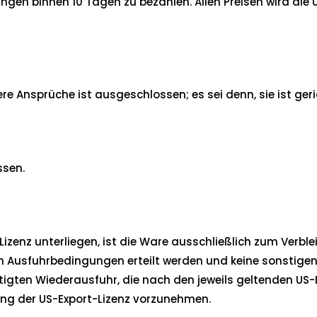
ngen binnen 10 Tagen zu bezahlen. Allen Preisen wird die 
Ansprüche ist ausgeschlossen; es sei denn, sie ist geric
ssen.
Lizenz unterliegen, ist die Ware ausschließlich zum Verbl
en Ausfuhrbedingungen erteilt werden und keine sonstige
chtigten Wiederausfuhr, die nach den jeweils geltenden U
ung der US-Export-Lizenz vorzunehmen.