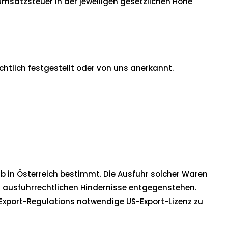
Umsatzsteuer in der jeweiligen gesetzlichen Höhe
htlich festgestellt oder von uns anerkannt.
eib in Österreich bestimmt. Die Ausfuhr solcher Waren
n ausfuhrrechtlichen Hindernisse entgegenstehen.
S-Export-Regulations notwendige US-Export-Lizenz zu